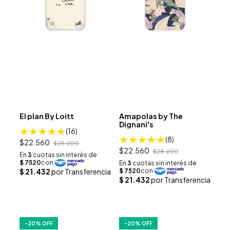
El plan By Loitt
Amapolas by The
Dignani's
(16)
(8)
$22.560
$28.200
$22.560
$28.200
-
20
% OFF
-
20
% OFF