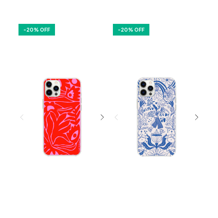
-
20
% OFF
-
20
% OFF