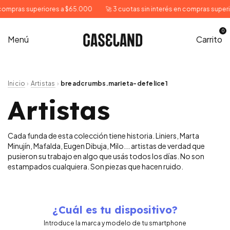
as superiores a $65.000
🚀 3 cuotas sin interés en compras superiores 
0
Menú
Carrito
Inicio
Artistas
›
›
breadcrumbs.marieta-defelice1
Artistas
Cada funda de esta colección tiene historia. Liniers, Marta
Minujín, Mafalda, Eugen Dibuja, Milo... artistas de verdad que
pusieron su trabajo en algo que usás todos los días. No son
estampados cualquiera. Son piezas que hacen ruido.
¿Cuál es tu dispositivo?
Introduce la marca y modelo de tu smartphone