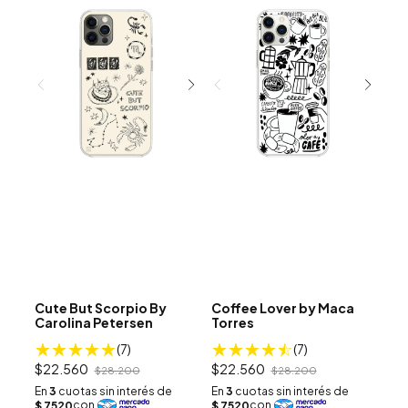
Cute But Scorpio By
Coffee Lover by Maca
Carolina Petersen
Torres
(7)
(7)
$22.560
$22.560
$28.200
$28.200