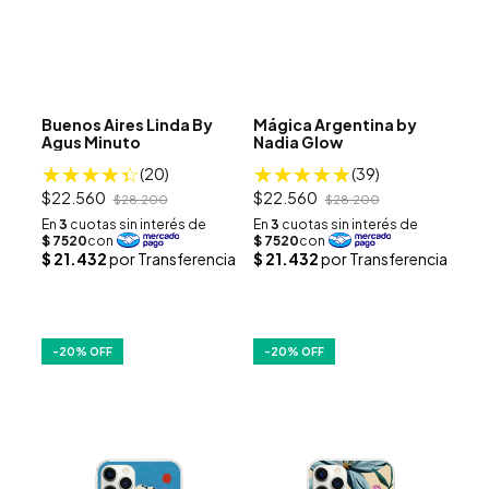
Buenos Aires Linda By
Mágica Argentina by
Agus Minuto
Nadia Glow
(20)
(39)
$22.560
$22.560
$28.200
$28.200
-
20
% OFF
-
20
% OFF