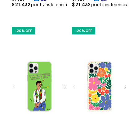
-
20
% OFF
-
20
% OFF