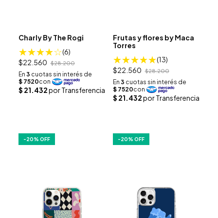
Charly By The Rogi
Frutas y flores by Maca
Torres
(6)
(13)
$22.560
$28.200
$22.560
$28.200
-
20
% OFF
-
20
% OFF