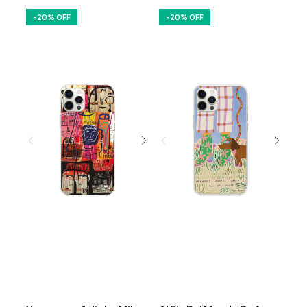
-
20
% OFF
-
20
% OFF