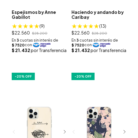
Espejismos by Anne
Haciendo y andando by
Gabillot
Caribay
(9)
(13)
$22.560
$22.560
$28.200
$28.200
-
20
% OFF
-
20
% OFF