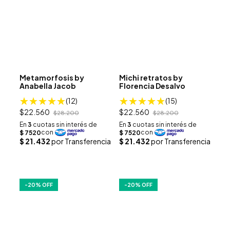
Metamorfosis by
Michi retratos by
Anabella Jacob
Florencia Desalvo
(12)
(15)
$22.560
$22.560
$28.200
$28.200
-
20
% OFF
-
20
% OFF