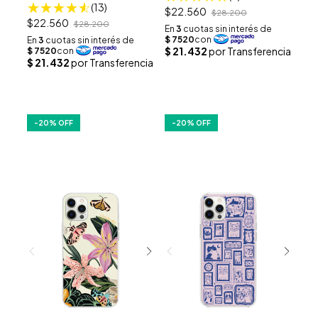
(13)
$22.560
$28.200
$22.560
$28.200
-
20
% OFF
-
20
% OFF