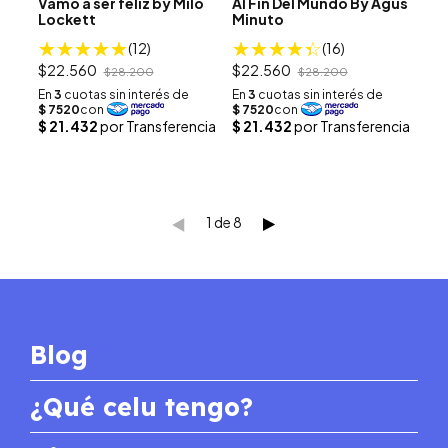
Vamo a ser feliz by Milo
Al Fin Del Mundo By Agus
Lockett
Minuto
(12)
(16)
$22.560
$22.560
$28.200
$28.200
1
de
8
Blog
¿Qué celu tengo?