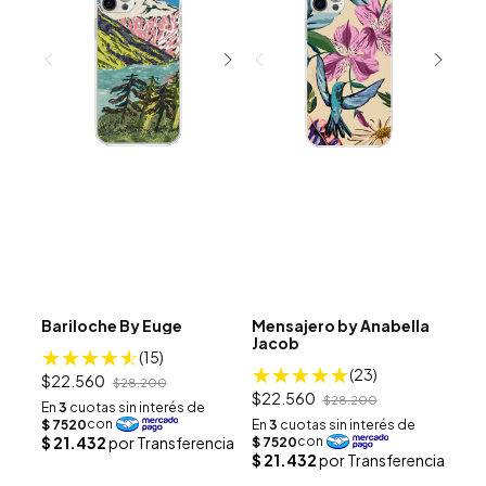
Bariloche By Euge
Mensajero by Anabella
Jacob
(15)
(23)
$22.560
$28.200
$22.560
$28.200