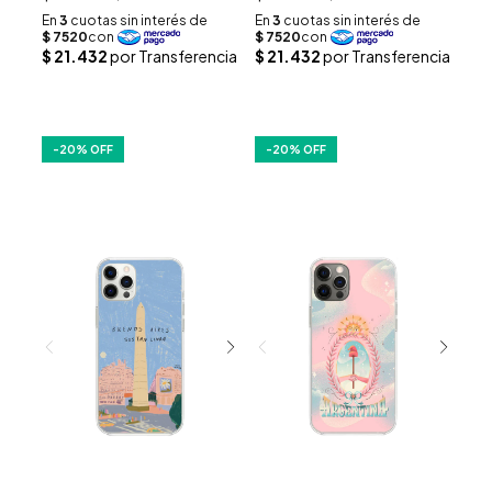
-
20
% OFF
-
20
% OFF