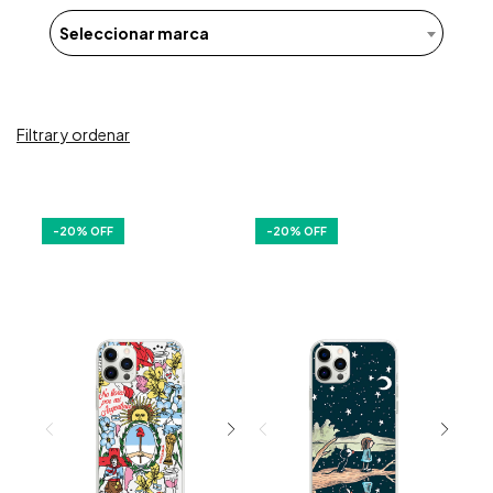
Seleccionar marca
Filtrar y ordenar
-
20
% OFF
-
20
% OFF