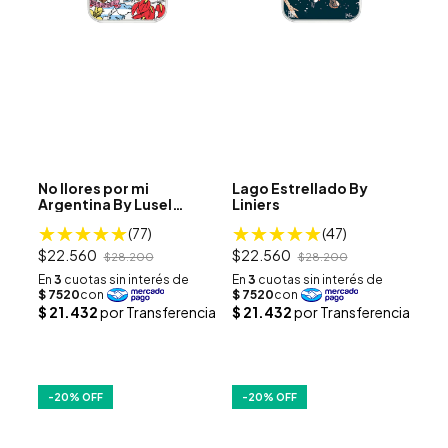
No llores por mi
Lago Estrellado By
Argentina By Lusel
Liniers
Dibuja
(77)
(47)
$22.560
$22.560
$28.200
$28.200
-
20
% OFF
-
20
% OFF