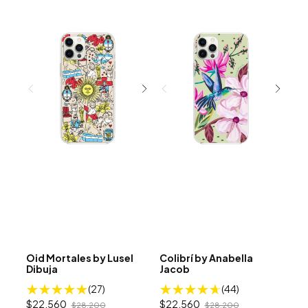
Oid Mortales by Lusel
Colibrí­ by Anabella
Dibuja
Jacob
(27)
(44)
$22.560
$22.560
$28.200
$28.200