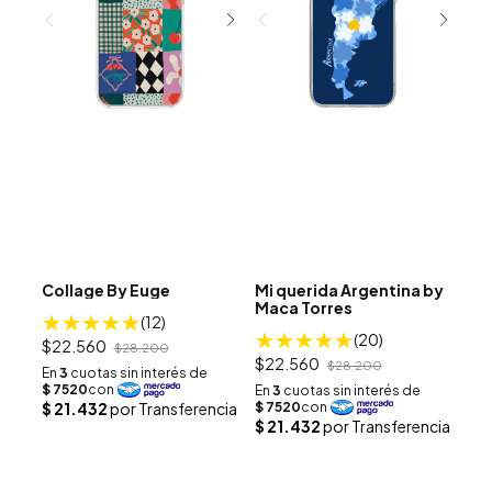
Collage By Euge
Mi querida Argentina by
Maca Torres
(12)
(20)
$22.560
$28.200
$22.560
$28.200