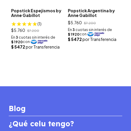
Popstick Espejismos by
Popstick Argentina by
Anne Gabillot
Anne Gabillot
$5.760
(1)
$7.200
$5.760
$7.200
Blog
¿Qué celu tengo?