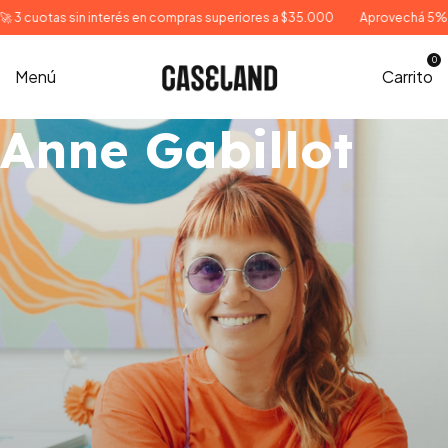
cuotas sin interés en compras superiores a $35.000
Aprovechá 5% OFF c
0
Menú
Carrito
Anne Gabillot