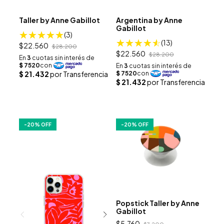
Taller by Anne Gabillot
Argentina by Anne
Gabillot
(3)
(13)
$22.560
$28.200
$22.560
$28.200
-
20
% OFF
-
20
% OFF
Popstick Taller by Anne
Gabillot
$5.760