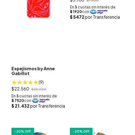
$7.200
Espejismos by Anne
Gabillot
(9)
$22.560
$28.200
-
20
% OFF
-
20
% OFF