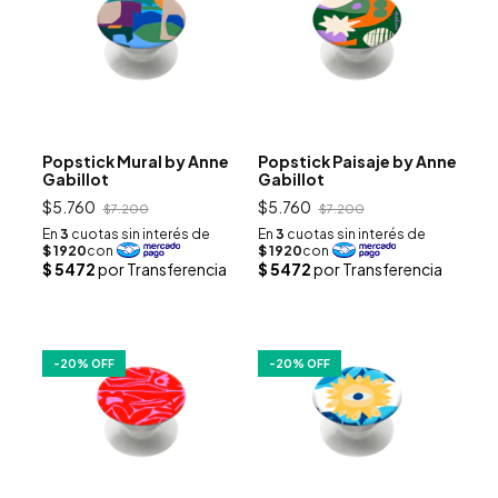
Popstick Mural by Anne
Popstick Paisaje by Anne
Gabillot
Gabillot
$5.760
$5.760
$7.200
$7.200
-
20
% OFF
-
20
% OFF