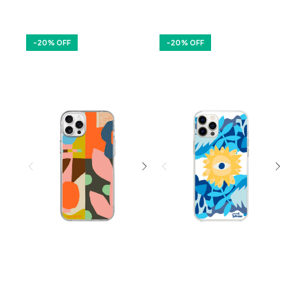
-
20
% OFF
-
20
% OFF