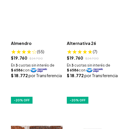
Almendro
Alternativa 26
(55)
(7)
$19.760
$19.760
$24.700
$24.700
-
20
% OFF
-
20
% OFF