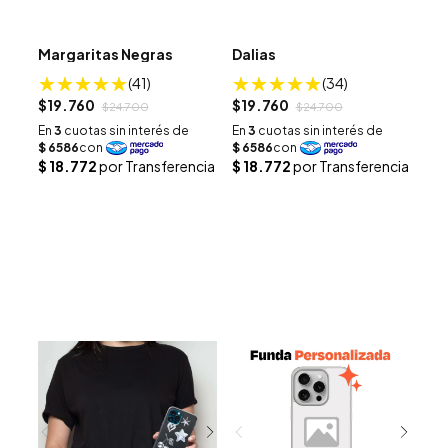
Margaritas Negras
Dalias
(41)
(34)
$19.760
$19.760
$24.700
$24.700