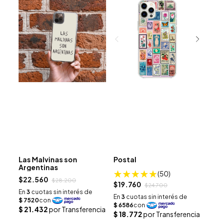
Las Malvinas son
Postal
Argentinas
(50)
$22.560
$28.200
$19.760
$24.700