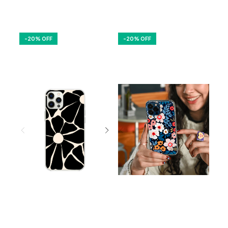
-
20
% OFF
-
20
% OFF