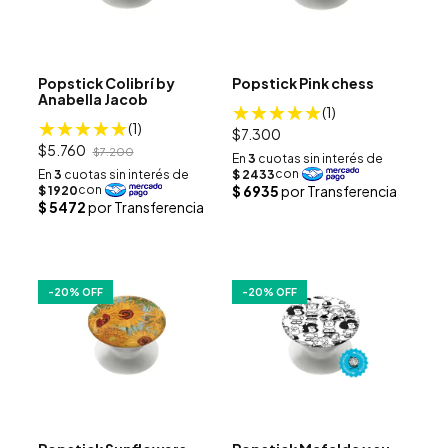
Popstick Colibrí­ by
Popstick Pink chess
Anabella Jacob
(1)
(1)
$7.300
$5.760
$7.200
-
20
% OFF
-
20
% OFF