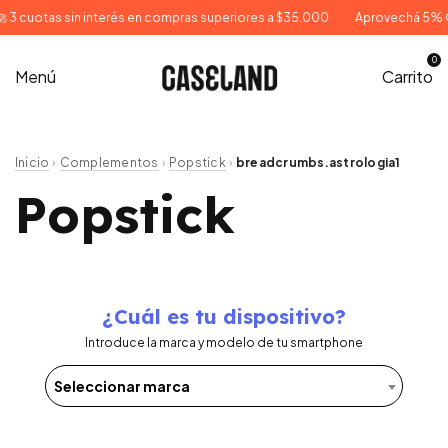
cuotas sin interés en compras superiores a $35.000
Aprovechá 5% OFF c
0
Menú
Carrito
Inicio
Complementos
Popstick
›
›
›
breadcrumbs.astrologia1
Popstick
¿Cuál es tu dispositivo?
Introduce la marca y modelo de tu smartphone
Seleccionar marca