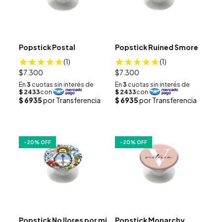
Popstick Postal
Popstick Ruined Smore
(1)
(1)
$7.300
$7.300
-
20
% OFF
-
20
% OFF
Popstick No llores por mi
Popstick Monarchy