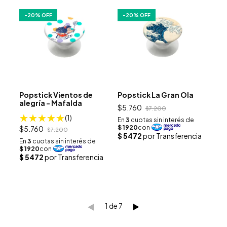
-
20
% OFF
-
20
% OFF
Popstick Vientos de
Popstick La Gran Ola
alegría - Mafalda
$5.760
$7.200
(1)
$5.760
$7.200
1
de
7