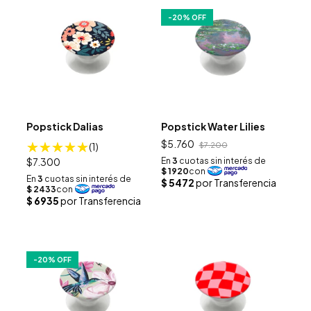
-
20
% OFF
Popstick Dalias
Popstick Water Lilies
$5.760
(1)
$7.200
$7.300
-
20
% OFF