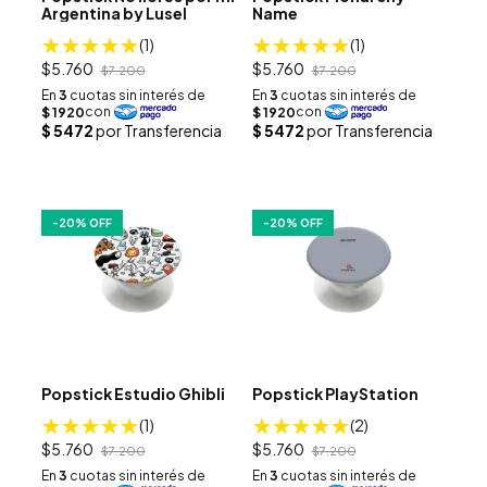
Argentina by Lusel
Name
(1)
(1)
$5.760
$5.760
$7.200
$7.200
-
20
% OFF
-
20
% OFF
Popstick Estudio Ghibli
Popstick PlayStation
(1)
(2)
$5.760
$5.760
$7.200
$7.200