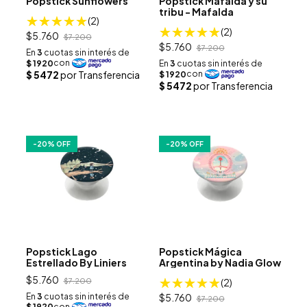
Popstick Sunflowers
Popstick Mafalda y su
tribu - Mafalda
(2)
(2)
$5.760
$7.200
$5.760
$7.200
-
20
% OFF
-
20
% OFF
Popstick Lago
Popstick Mágica
Estrellado By Liniers
Argentina by Nadia Glow
$5.760
$7.200
(2)
$5.760
$7.200