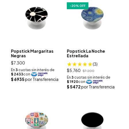
-
20
% OFF
Popstick Margaritas
Popstick La Noche
Negras
Estrellada
$7.300
(3)
$5.760
$7.200