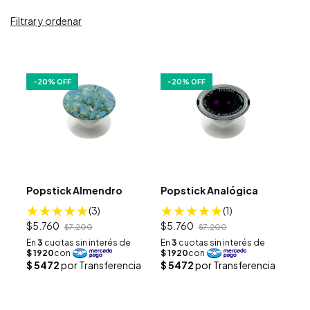
Filtrar y ordenar
-
20
% OFF
-
20
% OFF
Popstick Almendro
Popstick Analógica
(3)
(1)
$5.760
$5.760
$7.200
$7.200