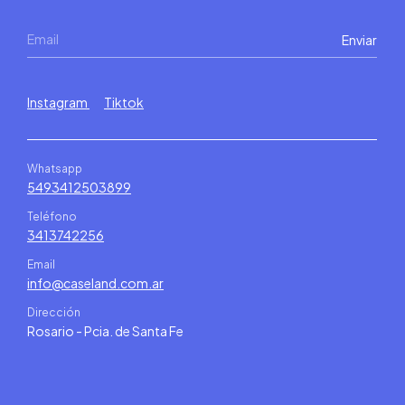
Instagram
Tiktok
Whatsapp
5493412503899
Teléfono
3413742256
Email
info@caseland.com.ar
Dirección
Rosario - Pcia. de Santa Fe