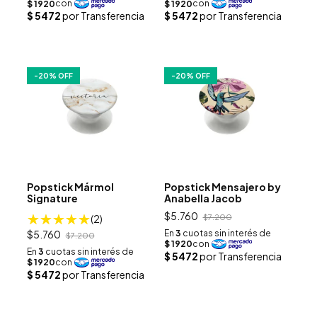
-
20
% OFF
-
20
% OFF
Popstick Mármol
Popstick Mensajero by
Signature
Anabella Jacob
$5.760
(2)
$7.200
$5.760
$7.200