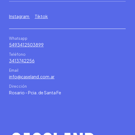
Instagram
Tiktok
Whatsapp
5493412503899
Teléfono
3413742256
Email
info@caseland.com.ar
Dirección
Rosario - Pcia. de Santa Fe