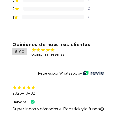
★
3
0
★
2
0
★
1
0
Opiniones de nuestros clientes
5.00
opiniones 1 reseñas
Reviews por Whatsapp by
2025-10-02
Debora
Super lindos y cómodos el Popstick y la funda😊