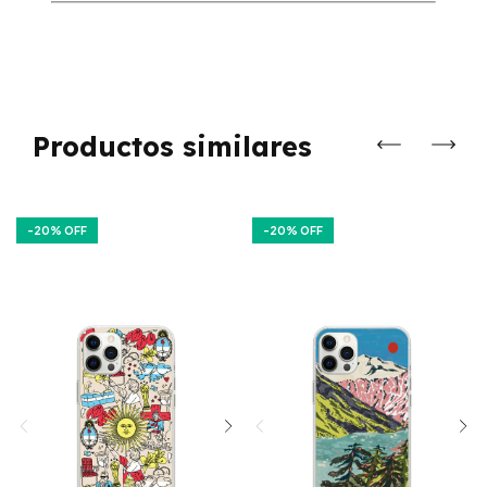
Productos similares
-
20
% OFF
-
20
% OFF