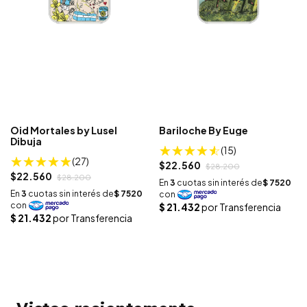
Oid Mortales by Lusel
Bariloche By Euge
Dibuja
(15)
(27)
$22.560
$28.200
$22.560
$28.200