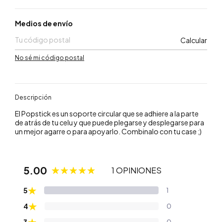
Entregas para el CP:
Medios de envío
Calcular
No sé mi código postal
Descripción
El Popstick es un soporte circular que se adhiere a la parte
de atrás de tu celu y que puede plegarse y desplegarse para
un mejor agarre o para apoyarlo. Combinalo con tu case ;)
5.00
1 OPINIONES
★
5
1
★
4
0