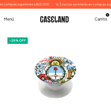
n compras superiores a $65.000
🚀 3 cuotas sin interés en compras super
0
Menú
Carrito
-
20
% OFF