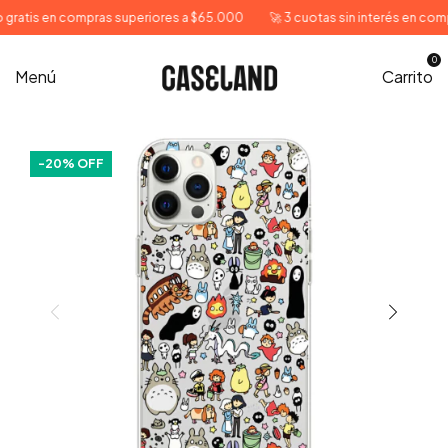
s en compras superiores a $65.000
🚀 3 cuotas sin interés en compras s
0
Menú
Carrito
-
20
% OFF