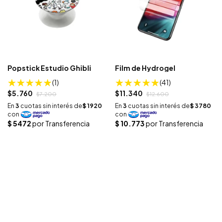
Popstick Estudio Ghibli
Film de Hydrogel
(1)
(41)
$5.760
$11.340
$7.200
$12.600