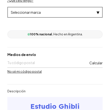
100% nacional.
Hecho en Argentina.
Entregas para el CP:
Medios de envío
Calcular
No sé mi código postal
Descripción
Estudio Ghibli