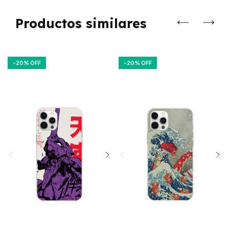
Productos similares
-
20
% OFF
-
20
% OFF