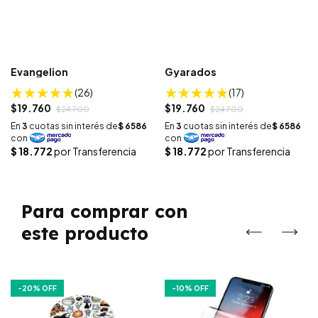
Evangelion
Gyarados
(26)
(17)
$19.760
$19.760
$24.700
$24.700
Para comprar con
este producto
-
20
% OFF
-
10
% OFF