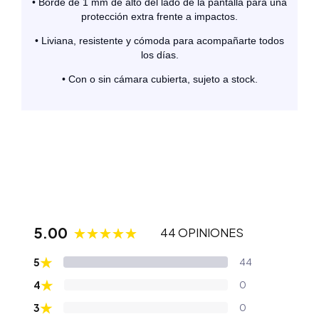
• Borde de 1 mm de alto del lado de la pantalla para una
protección extra frente a impactos.
• Liviana, resistente y cómoda para acompañarte todos
los días.
• Con o sin cámara cubierta, sujeto a stock.
5.00
44 OPINIONES
★
5
44
★
4
0
★
3
0