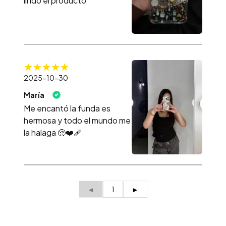
lindo el producto
2025-10-30
María
Me encantó la funda es
hermosa y todo el mundo me
la halaga 🥺❤️‍🩹
◄
1
►