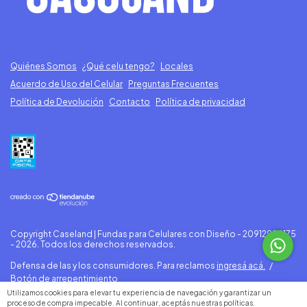
Quiénes Somos
¿Qué celu tengo?
Locales
Acuerdo de Uso del Celular
Preguntas Frecuentes
Política de Devolución
Contacto
Política de privacidad
Copyright Caseland | Fundas para Celulares con Diseño - 20912996175
- 2026. Todos los derechos reservados.
Defensa de las y los consumidores. Para reclamos
ingresá acá.
/
Botón de arrepentimiento
Utilizamos cookies para elevar tu experiencia de navegación y garantizar un
proceso de compra impecable. Al continuar, aceptás nuestras políticas.