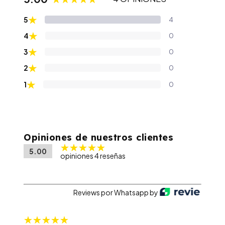
★
5
4
★
4
0
★
3
0
★
2
0
★
1
0
Opiniones de nuestros clientes
5.00
opiniones 4 reseñas
Reviews por Whatsapp by