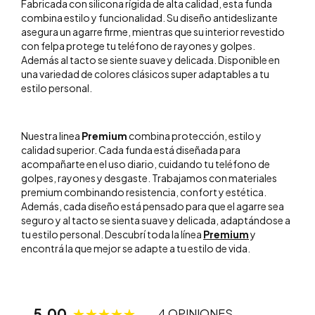
Fabricada con silicona rígida de alta calidad, esta funda
combina estilo y funcionalidad. Su diseño antideslizante
asegura un agarre firme, mientras que su interior revestido
con felpa protege tu teléfono de rayones y golpes.
Además al tacto se siente suave y delicada. Disponible en
una variedad de colores clásicos super adaptables a tu
estilo personal.
Nuestra linea
Premium
combina protección, estilo y
calidad superior. Cada funda está diseñada para
acompañarte en el uso diario, cuidando tu teléfono de
golpes, rayones y desgaste. Trabajamos con materiales
premium combinando resistencia, confort y estética.
Además, cada diseño está pensado para que el agarre sea
seguro y al tacto se sienta suave y delicada, adaptándose a
tu estilo personal. Descubrí toda la línea
Premium
y
encontrá la que mejor se adapte a tu estilo de vida.
5.00
4 OPINIONES