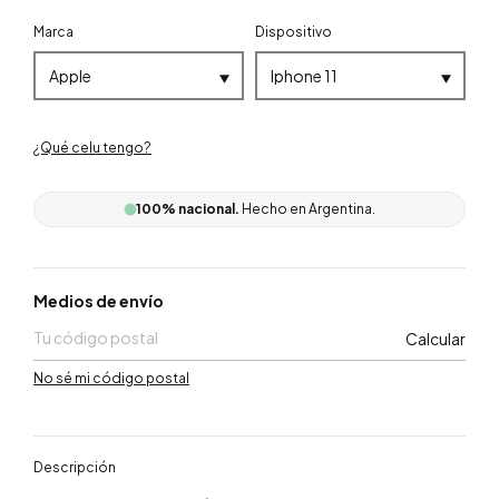
Marca
Dispositivo
100% nacional.
Hecho en Argentina.
Entregas para el CP:
Medios de envío
Calcular
No sé mi código postal
Descripción