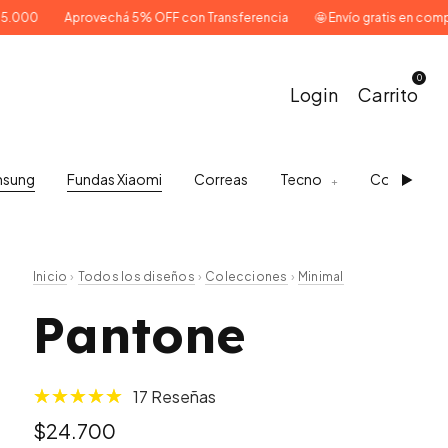
Aprovechá 5% OFF con Transferencia
🤩 Envío gratis en compras super
0
Login
Carrito
msung
Fundas Xiaomi
Correas
Tecno
Compleme
Inicio
Todos los diseños
Colecciones
Minimal
›
›
›
Pantone
17 Reseñas
$24.700