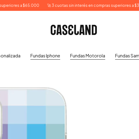
s a $65.000
🚀 3 cuotas sin interés en compras superiores a $35.000
sonalizada
Fundas Iphone
Fundas Motorola
Fundas Sa