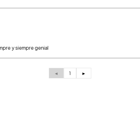
mpre y siempre genial
◄
1
►